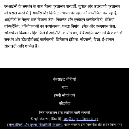
एनआईसी के समर्थन के साथ जिला प्रशासन पारदर्शी, कुशल और उत्तरदायी प्रशासन
को प्राप्त करने में ई-गवर्नेंस और डिजिटल भारत की पहल को कार्यान्वित कर रहा है,
आईसीटी के नेतृत्व वाले विकास जैसे- निकनेट और एनकेएन कनेक्टिविटी, वीडियो
कॉन्फ्रेंसिंग, परियोजनाओं का कार्यान्वयन, क्षमता निर्माण, ईमेल और एसएमएस सेवा,
सॉफ्टवेयर विकास सहित जिले में आईसीटी कार्यान्वयन, वीवीआईपी घटनाओं के तकनीकी
समर्थन और डीआईटीआई कार्यक्रमों, डिजिटल इंडिया, सीएससी, दिशा, ई-शासन
सोसाइटी आदि शामिल हैं।
वेबसाइट नीतियां
मदद
हमसे संपर्क करें
फ़ीडबैक
जिला प्रशासन द्वारा स्वामित्व वाली सामग्री
© पूर्वी चंपारण (मोतिहारी) ,
राष्ट्रीय सूचना-विज्ञान केन्द्र
,
इलेक्‍ट्रॉनिकी और सूचना प्रौद्योगिकी मंत्रालय
, भारत सरकार द्वारा विकसित और होस्ट किया गया