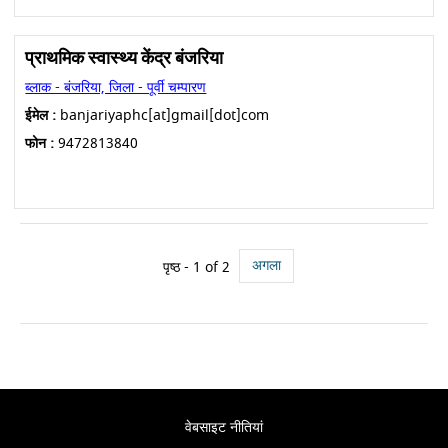
प्राथमिक स्वास्थ्य केंद्र बंजरिया
ब्लाक - बंजरिया, जिला - पूर्वी चम्पारण
ईमेल :
banjariyaphc[at]gmail[dot]com
फोन :
9472813840
अगला
पृष्ठ - 1 of 2
वेबसाइट नीतियां