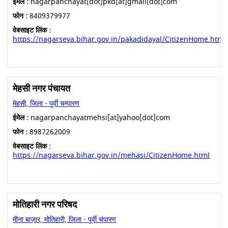
ईमेल :
nagarpanchayat[dot]pkd[at]gmail[dot]com
फोन :
8409379977
वेबसाइट लिंक :
https://nagarseva.bihar.gov.in/pakadidayal/CitizenHome.html
मेहसी नगर पंचायत
मेहसी, जिला - पूर्वी चम्पारण
ईमेल :
nagarpanchayatmehsi[at]yahoo[dot]com
फोन :
8987262009
वेबसाइट लिंक :
https://nagarseva.bihar.gov.in/mehasi/CitizenHome.html
मोतिहारी नगर परिषद
मीना बाज़ार, मोतिहारी, जिला - पूर्वी चंपारण