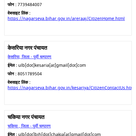
फोन :
7739484007
वेबसाइट लिंक :
https://nagarseva.bihar.gov.in/areraaj/CitizenHome.html
केसरिया नगर पंचायत
केसरिया, जिला - पूर्वी चम्पारण
ईमेल :
ulb[dot]kesaria[at]gmail[dot]com
फोन :
8051789504
वेबसाइट लिंक :
https://nagarseva.bihar.gov.in/kesariya/CitizenContactUs.html
चकिया नगर पंचायत
चकिया , जिला - पूर्वी चम्पारण
ईमेल :
ulb[dot]bih[dot]chakia[at]gmail[dot]com