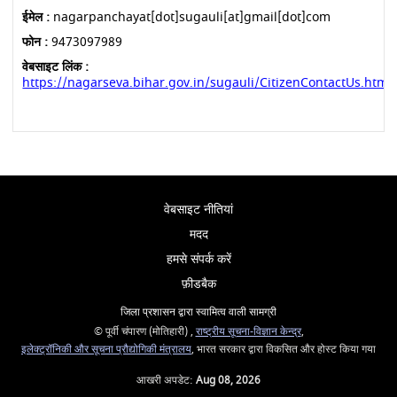
ईमेल :
nagarpanchayat[dot]sugauli[at]gmail[dot]com
फोन :
9473097989
वेबसाइट लिंक :
https://nagarseva.bihar.gov.in/sugauli/CitizenContactUs.html
वेबसाइट नीतियां
मदद
हमसे संपर्क करें
फ़ीडबैक
जिला प्रशासन द्वारा स्वामित्व वाली सामग्री
© पूर्वी चंपारण (मोतिहारी) ,
राष्ट्रीय सूचना-विज्ञान केन्द्र
,
इलेक्‍ट्रॉनिकी और सूचना प्रौद्योगिकी मंत्रालय
, भारत सरकार द्वारा विकसित और होस्ट किया गया
आखरी अपडेट:
Aug 08, 2026