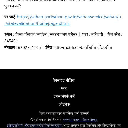
भुगतान करें:
पर जाएँ
:
https://vahan.parivahan.gov.in/vahanservice/vahan/u
i/statevalidation/homepage.xhtml
स्थान
: जिला परिवहन कार्यालय, समाहरणालय परिसर |
शहर
: मोतिहारी |
पिन कोड
:
845401
मोबाइल
: 6202751105 |
ईमेल
: dto-motihari-bih[at]nic[dot]in
वेबसाइट नीतियां
मदद
हमसे संपर्क करें
फ़ीडबैक
जिला प्रशासन द्वारा स्वामित्व वाली सामग्री
© पूर्वी चंपारण (मोतिहारी) ,
राष्ट्रीय सूचना-विज्ञान केन्द्र
,
इलेक्‍ट्रॉनिकी और सूचना प्रौद्योगिकी मंत्रालय
, भारत सरकार द्वारा विकसित और होस्ट किया गया